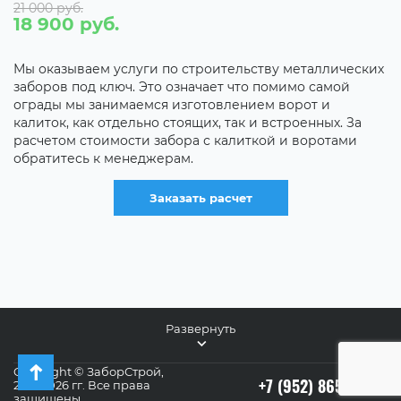
21 000 руб.
С
18 900 руб.
С
С
Мы оказываем услуги по строительству металлических
заборов под ключ. Это означает что помимо самой
С
ограды мы занимаемся изготовлением ворот и
калиток, как отдельно стоящих, так и встроенных. За
С
расчетом стоимости забора с калиткой и воротами
,
д
обратитесь к менеджерам.
и
р
Заказать расчет
с
Развернуть
Copyright © ЗаборСтрой,
+7 (952) 865-61-46
2011-2026 гг. Все права
защищены.